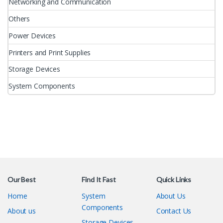
Networking and Communication
Others
Power Devices
Printers and Print Supplies
Storage Devices
System Components
Our Best
Find It Fast
Quick Links
Home
System
About Us
Components
About us
Contact Us
Storage Devices