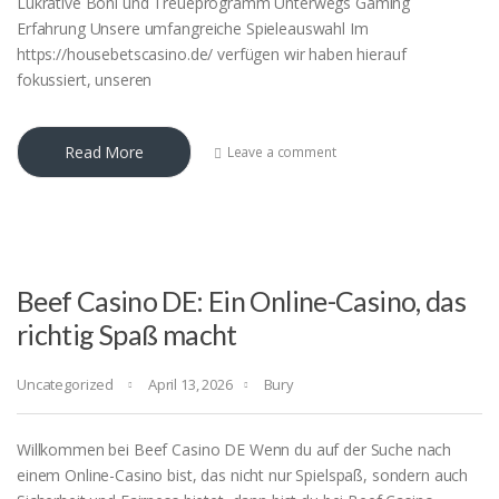
Lukrative Boni und Treueprogramm Unterwegs Gaming
Erfahrung Unsere umfangreiche Spieleauswahl Im
https://housebetscasino.de/ verfügen wir haben hierauf
fokussiert, unseren
Read More
Leave a comment
Beef Casino DE: Ein Online-Casino, das
richtig Spaß macht
Uncategorized
April 13, 2026
Bury
Willkommen bei Beef Casino DE Wenn du auf der Suche nach
einem Online-Casino bist, das nicht nur Spielspaß, sondern auch