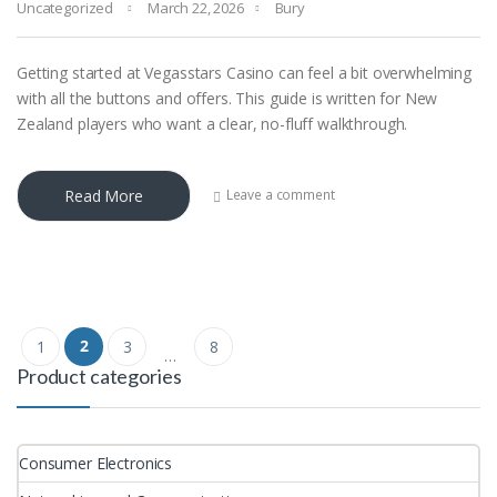
Uncategorized
March 22, 2026
Bury
Getting started at Vegasstars Casino can feel a bit overwhelming
with all the buttons and offers. This guide is written for New
Zealand players who want a clear, no-fluff walkthrough.
Read More
Leave a comment
Posts pagination
2
1
3
8
…
Product categories
Consumer Electronics